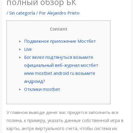
полный обзор БК
/
Sin categoría
/ Por
Alejandro Prieto
Content
Подвижное приложение Мостбет
Live
Бог велел подтянуться возьмите
официальный веб-журнал мостбет
www mostbet android ru возьмите
андроид?
Отклики mostbet
У главном выводе денег вас придется заполнить все
полина, к примеру, указать данные собственной игра в
карты, антре виртуального счета, чтобы система их