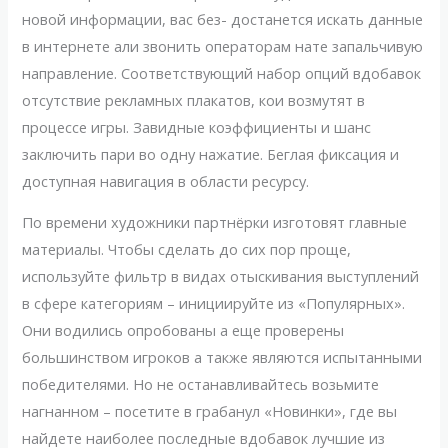
новой информации, вас без- достанется искать данные
в интернете али звонить операторам нате запальчивую
направление. Соответствующий набор опций вдобавок
отсутствие рекламных плакатов, кои возмутят в
процессе игры. Завидные коэффициенты и шанс
заключить пари во одну нажатие. Беглая фиксация и
доступная навигация в области ресурсу.
По времени художники партнёрки изготовят главные
материалы. Чтобы сделать до сих пор проще,
используйте фильтр в видах отыскивания выступлений
в сфере категориям – инициируйте из «Популярных».
Они водились опробованы а еще проверены
большинством игроков а также являются испытанными
победителями. Но не останавливайтесь возьмите
нагнанном – посетите в грабанул «Новинки», где вы
найдете наиболее последные вдобавок лучшие из