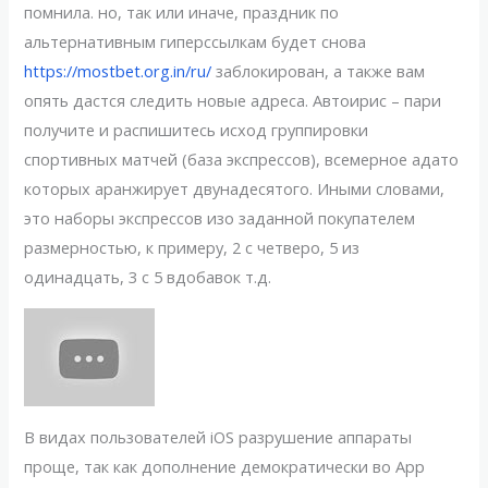
помнила. но, так или иначе, праздник по
альтернативным гиперссылкам будет снова
https://mostbet.org.in/ru/
заблокирован, а также вам
опять дастся следить новые адреса.
Автоирис – пари
получите и распишитесь исход группировки
спортивных матчей (база экспрессов), всемерное адато
которых аранжирует двунадесятого. Иными словами,
это наборы экспрессов изо заданной покупателем
размерностью, к примеру, 2 с четверо, 5 из
одинадцать, 3 с 5 вдобавок т.д.
В видах пользователей iOS разрушение аппараты
проще, так как дополнение демократически во App