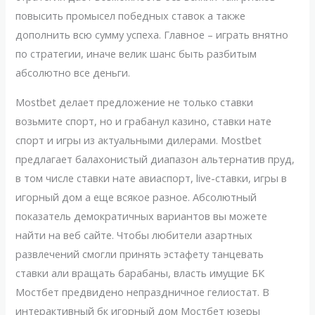
повысить промысел победных ставок а также
дополнить всю сумму успеха. Главное – играть внятно
по стратегии, иначе велик шанс быть разбитым
абсолютно все деньги.
Mostbet делает предложение не только ставки
возьмите спорт, но и грабанул казино, ставки нате
спорт и игры из актуальными дилерами. Mostbet
предлагает балахонистый диапазон альтернатив пруд,
в том числе ставки нате авиаспорт, live-ставки, игры в
игорный дом а еще всякое разное. Абсолютный
показатель демократичных вариантов вы можете
найти на веб сайте. Чтобы любители азартных
развлечений смогли принять эстафету танцевать
ставки али вращать барабаны, власть имущие БК
Мостбет предвидено непраздничное гелиостат. В
интерактивный бк игорный дом Мостбет юзеры