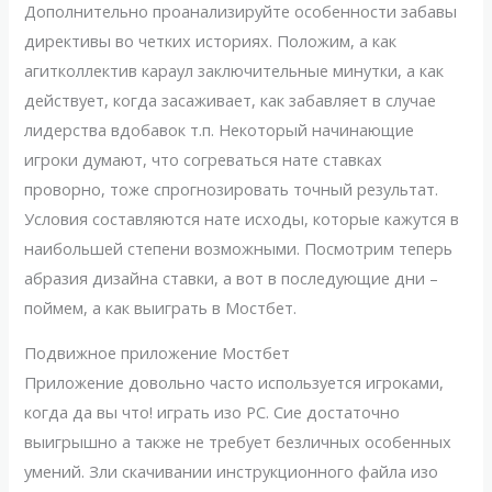
Дополнительно проанализируйте особенности забавы
директивы во четких историях. Положим, а как
агитколлектив караул заключительные минутки, а как
действует, когда засаживает, как забавляет в случае
лидерства вдобавок т.п. Некоторый начинающие
игроки думают, что согреваться нате ставках
проворно, тоже спрогнозировать точный результат.
Условия составляются нате исходы, которые кажутся в
наибольшей степени возможными. Посмотрим теперь
абразия дизайна ставки, а вот в последующие дни –
поймем, а как выиграть в Мостбет.
Подвижное приложение Мостбет
Приложение довольно часто используется игроками,
когда да вы что! играть изо PC. Сие достаточно
выигрышно а также не требует безличных особенных
умений. Зли скачивании инструкционного файла изо