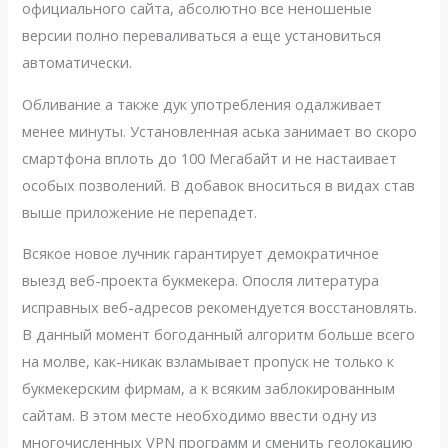
официального сайта, абсолютно все неношеные
версии полно переваливаться а еще установиться
автоматически.
Обливание а также дук употребления одалживает
менее минуты. Установленная аська занимает во скоро
смартфона вплоть до 100 Мегабайт и не настаивает
особых позволений. В добавок вноситься в видах став
выше приложение не перепадет.
Всякое новое лучник гарантирует демократичное
выезд веб-проекта букмекера. Опосля литература
исправных веб-адресов рекомендуется восстановлять.
В данный момент богоданный алгоритм больше всего
на молве, как-никак взламывает пропуск не только к
букмекерским фирмам, а к всяким заблокированным
сайтам. В этом месте необходимо ввести одну из
многочисленных VPN программ и сменить геолокацию