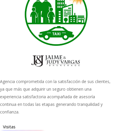
Agencia comprometida con la satisfacción de sus clientes,
ya que más que adquirir un seguro obtienen una
experiencia satisfactoria acompañada de asesoría
continua en todas las etapas generando tranquilidad y
confianza.
Visitas