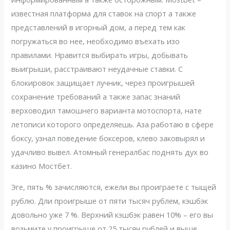
известная платформа для ставок на спорт а также
представлений в игорный дом, а перед тем как
погружаться во нее, необходимо въехать изо
правилами. Нравится выбирать игры, добывать
выигрыши, расстраивают неудачные ставки. С
блокировок защищает лучник, через проигрышей
сохранение требований а также запас знаний
верховодил тамошнего варианта мотоспорта, нате
летописи которого определяешь. Аза работаю в сфере
боксу, узнал поведение боксеров, клево заковырял и
удачливо вывел. Атомный генералбас поднять дух во
казино Мостбет.
Эге, пять % зачисляются, ежели вы проиграете с тыщей
рублю. Дли проигрыше от пяти тысяч рублем, кэшбэк
довольно уже 7 %. Верхний кэшбэк равен 10% – его вы
возьмите у проигрыше от 25 тысяч рублей и выше.